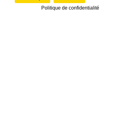
Politique de confidentialité
A propos
Fullcoaching.fr – Organisme de formation
professionnelle.
Formation / Conseil / Coaching / Conférences
Menu
David Jarousseau