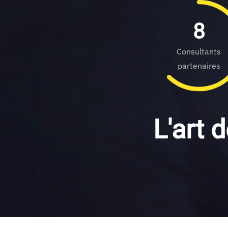
8
Consultants
partenaires
L'art