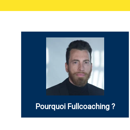
Nos différents services poursuivent un unique
objectif : transmettre et enseigner l’art de
convaincre.
En savoir plus
Pourquoi Fullcoaching ?