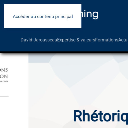
Panneau de gestion des cookies
Accéder au contenu principal
David Jarousseau
Expertise & valeurs
Formations
Actu
Rhétorique