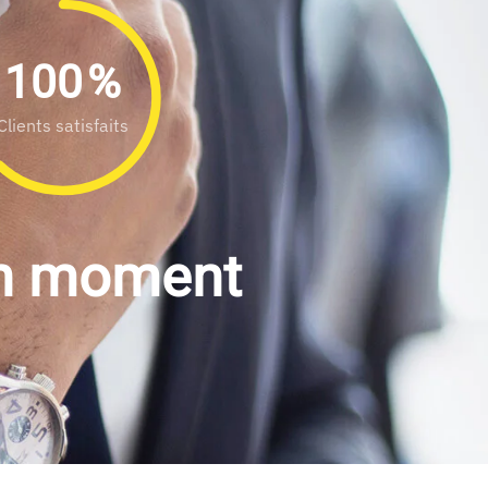
100
%
Clients satisfaits
on moment