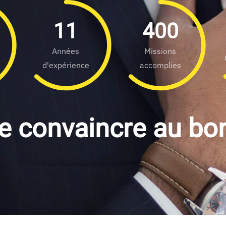
11
400
Années
Missions
d'expérience
accomplies
 de convaincre au b