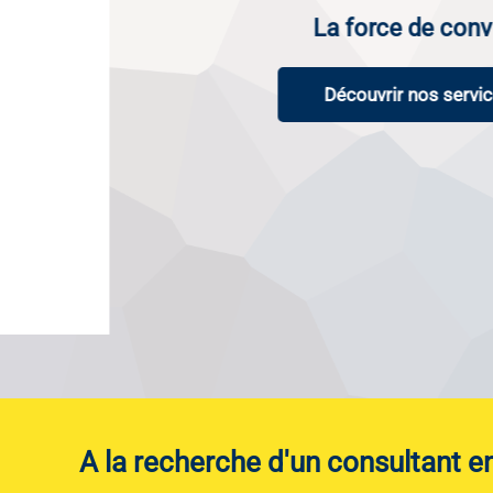
La force de convaincre
Découvrir nos services
A la recherche d'un consultant 